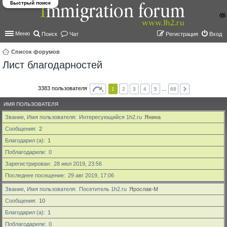
Быстрый поиск
Меню
Поиск
Чат
Регистрация
Вход
Список форумов
Лист благодарностей
ои
ск
3383 пользователя
1
2
3
4
5
…
68
ИМЯ ПОЛЬЗОВАТЕЛЯ
Звание, Имя пользователя
Интересующийся 1h2.ru
Янина
Сообщения
2
Благодарил (а)
1
Поблагодарили
0
Зарегистрирован
28 июл 2019, 23:56
Последнее посещение
29 авг 2019, 17:06
Звание, Имя пользователя
Посетитель 1h2.ru
Ярослав-М
Сообщения
10
Благодарил (а)
1
Поблагодарили
0