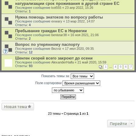
натурализации срок проживания в другой стране ЕС
Последнее сообщение
kot555
«
23 апр 2022, 15:26
Ответы:
1
Нужна помощь знатоков по вопросу работы
Последнее сообщение
exwary
«
13 мар 2022, 14:07
Ответы:
4
Пребывание граждан ЕС в Норвегии
Последнее сообщение
benistar38
«
16 ноя 2021, 21:06
Ответы:
2
Вопрос по утерянному паспорту
Последнее сообщение
Bezviz
«
17 июл 2020, 09:35
Ответы:
12
Шенген скорей всего закроют до осени
Последнее сообщение
AlexanderHaifa
«
21 май 2020, 15:59
Ответы:
93
1
…
4
5
6
7
Показать темы за:
Поле сортировки
Новая тема
23 темы • Страница
1
из
1
Перейти