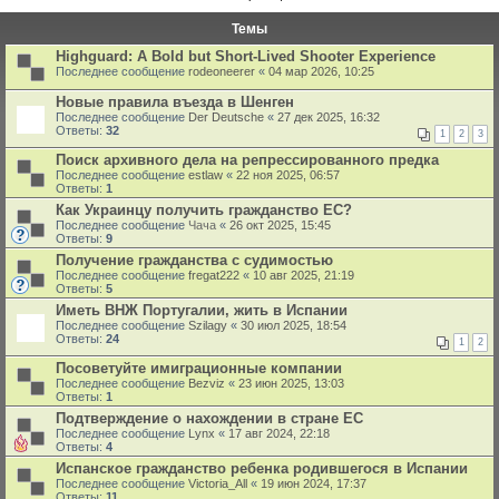
Темы
Highguard: A Bold but Short-Lived Shooter Experience
Последнее сообщение
rodeoneerer
«
04 мар 2026, 10:25
Новые правила въезда в Шенген
Последнее сообщение
Der Deutsche
«
27 дек 2025, 16:32
Ответы:
32
1
2
3
Поиск архивного дела на репрессированного предка
Последнее сообщение
estlaw
«
22 ноя 2025, 06:57
Ответы:
1
Как Украинцу получить гражданство ЕС?
Последнее сообщение
Чача
«
26 окт 2025, 15:45
Ответы:
9
Получение гражданства с судимостью
Последнее сообщение
fregat222
«
10 авг 2025, 21:19
Ответы:
5
Иметь ВНЖ Португалии, жить в Испании
Последнее сообщение
Szilagy
«
30 июл 2025, 18:54
Ответы:
24
1
2
Посоветуйте имиграционные компании
Последнее сообщение
Bezviz
«
23 июн 2025, 13:03
Ответы:
1
Подтверждение о нахождении в стране ЕС
Последнее сообщение
Lynx
«
17 авг 2024, 22:18
Ответы:
4
Испанское гражданство ребенка родившегося в Испании
Последнее сообщение
Victoria_All
«
19 июн 2024, 17:37
Ответы:
11