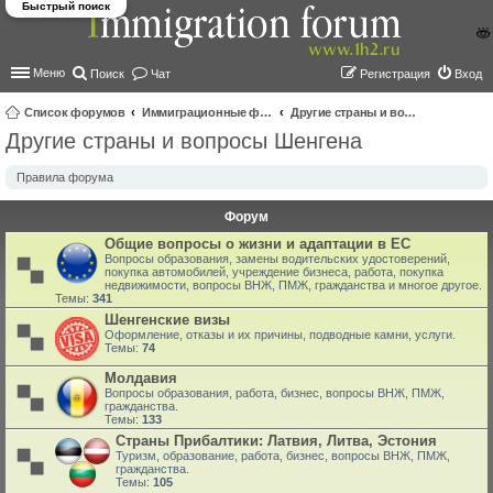
Быстрый поиск
Меню
Поиск
Чат
Регистрация
Вход
Список форумов
Иммиграционные форумы | Immigration forums
Другие страны и вопросы Шенгена
Другие страны и вопросы Шенгена
ои
ск
Правила форума
Форум
Общие вопросы о жизни и адаптации в ЕС
Вопросы образования, замены водительских удостоверений,
покупка автомобилей, учреждение бизнеса, работа, покупка
недвижимости, вопросы ВНЖ, ПМЖ, гражданства и многое другое.
Темы:
341
Шенгенские визы
Оформление, отказы и их причины, подводные камни, услуги.
Темы:
74
Молдавия
Вопросы образования, работа, бизнес, вопросы ВНЖ, ПМЖ,
гражданства.
Темы:
133
Страны Прибалтики: Латвия‚ Литва‚ Эстония
Туризм, образование, работа, бизнес, вопросы ВНЖ, ПМЖ,
гражданства.
Темы:
105