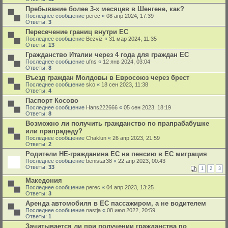
Пребывание более 3-х месяцев в Шенгене, как?
Последнее сообщение
perec
«
08 апр 2024, 17:39
Ответы:
3
Пересечение границ внутри ЕС
Последнее сообщение
Bezviz
«
31 мар 2024, 11:35
Ответы:
13
Гражданство Италии через 4 года для граждан ЕС
Последнее сообщение
ufns
«
12 янв 2024, 03:04
Ответы:
8
Въезд граждан Молдовы в Евросоюз через брест
Последнее сообщение
sko
«
18 сен 2023, 11:38
Ответы:
4
Паспорт Косово
Последнее сообщение
Hans222666
«
05 сен 2023, 18:19
Ответы:
8
Возможно ли получить гражданство по прапрабабушке
или прапрадеду?
Последнее сообщение
Chaklun
«
26 апр 2023, 21:59
Ответы:
2
Родители НЕ-гражданина ЕС на пенсию в ЕС миграция
Последнее сообщение
benistar38
«
22 апр 2023, 00:43
Ответы:
33
1
2
3
Македония
Последнее сообщение
perec
«
04 апр 2023, 13:25
Ответы:
3
Аренда автомобиля в ЕС пассажиром, а не водителем
Последнее сообщение
nastja
«
08 июл 2022, 20:59
Ответы:
1
Зачитывается ли при получении гражданства по