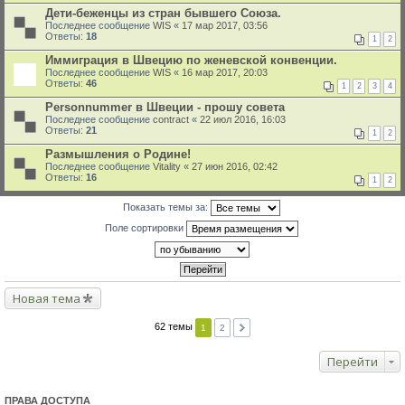
Дети-беженцы из стран бывшего Союза.
Последнее сообщение
WIS
«
17 мар 2017, 03:56
Ответы:
18
1
2
Иммиграция в Швецию по женевской конвенции.
Последнее сообщение
WIS
«
16 мар 2017, 20:03
Ответы:
46
1
2
3
4
Personnummer в Швеции - прошу совета
Последнее сообщение
contract
«
22 июл 2016, 16:03
Ответы:
21
1
2
Размышления о Родине!
Последнее сообщение
Vitality
«
27 июн 2016, 02:42
Ответы:
16
1
2
Показать темы за:
Поле сортировки
Новая тема
62 темы
1
2
Перейти
ПРАВА ДОСТУПА