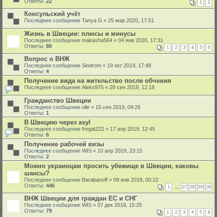
Ответы:
22
1
2
Консульский учёт
Последнее сообщение
Tanya G
«
25 мар 2020, 17:51
Жизнь в Швеции: плюсы и минусы
Последнее сообщение
makasha564
«
04 янв 2020, 17:31
Ответы:
80
1
2
3
4
5
6
Вопрос о ВНЖ
Последнее сообщение
Sindrom
«
19 окт 2019, 17:48
Ответы:
4
Получение вида на жительство после обчения
Последнее сообщение
Aleks975
«
28 сен 2019, 12:18
Гражданство Швеции
Последнее сообщение
olle
«
15 сен 2019, 09:26
Ответы:
1
В Швецию через asyl
Последнее сообщение
fregat222
«
17 апр 2019, 12:45
Ответы:
6
Получение рабочей визы
Последнее сообщение
WIS
«
10 апр 2019, 23:15
Ответы:
2
Можно украинцам просить убежище в Швеции, каковы
шансы?
Последнее сообщение
Barabanoff
«
09 янв 2019, 00:22
Ответы:
446
1
…
27
28
29
30
ВНЖ Швеции для граждан ЕС и СНГ
Последнее сообщение
WIS
«
07 дек 2018, 15:25
Ответы:
79
1
2
3
4
5
6