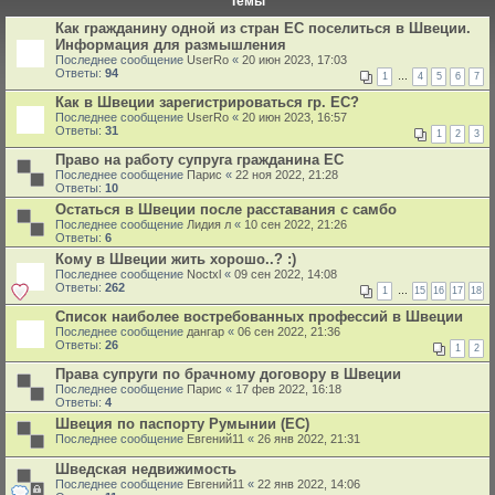
Темы
Как гражданину одной из стран ЕС поселиться в Швеции.
Информация для размышления
Последнее сообщение
UserRo
«
20 июн 2023, 17:03
Ответы:
94
1
…
4
5
6
7
Как в Швеции зарегистрироваться гр. ЕС?
Последнее сообщение
UserRo
«
20 июн 2023, 16:57
Ответы:
31
1
2
3
Право на работу супруга гражданина ЕС
Последнее сообщение
Парис
«
22 ноя 2022, 21:28
Ответы:
10
Остаться в Швеции после расставания с самбо
Последнее сообщение
Лидия л
«
10 сен 2022, 21:26
Ответы:
6
Кому в Швеции жить хорошо..? :)
Последнее сообщение
Noctxl
«
09 сен 2022, 14:08
Ответы:
262
1
…
15
16
17
18
Список наиболее востребованных профессий в Швеции
Последнее сообщение
дангар
«
06 сен 2022, 21:36
Ответы:
26
1
2
Права супруги по брачному договору в Швеции
Последнее сообщение
Парис
«
17 фев 2022, 16:18
Ответы:
4
Швеция по паспорту Румынии (ЕС)
Последнее сообщение
Евгений11
«
26 янв 2022, 21:31
Шведская недвижимость
Последнее сообщение
Евгений11
«
22 янв 2022, 14:06