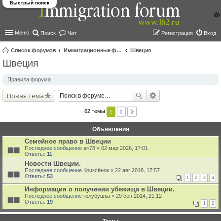
Быстрый поиск
Меню
Поиск
Чат
Регистрация
Вход
Список форумов
Иммиграционные форумы | Immigration forums
Швеция
Швеция
ои
ск
Правила форума
Новая тема
62 темы
1
2
Объявления
Семейное право в Швеции
Последнее сообщение
ari78
«
02 мар 2026, 17:01
Ответы:
11
Новости Швеции.
Последнее сообщение
Криксёнок
«
22 авг 2018, 17:57
Ответы:
53
1
2
3
4
Информация о получении убежища в Швеции.
Последнее сообщение
голубушка
«
29 сен 2014, 21:12
Ответы:
19
1
2