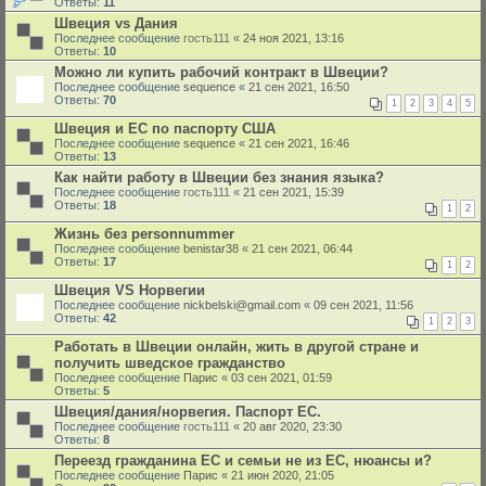
Ответы:
11
Швеция vs Дания
Последнее сообщение
гость111
«
24 ноя 2021, 13:16
Ответы:
10
Можно ли купить рабочий контракт в Швеции?
Последнее сообщение
sequence
«
21 сен 2021, 16:50
Ответы:
70
1
2
3
4
5
Швеция и ЕС по паспорту США
Последнее сообщение
sequence
«
21 сен 2021, 16:46
Ответы:
13
Как найти работу в Швеции без знания языка?
Последнее сообщение
гость111
«
21 сен 2021, 15:39
Ответы:
18
1
2
Жизнь без personnummer
Последнее сообщение
benistar38
«
21 сен 2021, 06:44
Ответы:
17
1
2
Швеция VS Норвегии
Последнее сообщение
nickbelski@gmail.com
«
09 сен 2021, 11:56
Ответы:
42
1
2
3
Работать в Швеции онлайн, жить в другой стране и
получить шведское гражданство
Последнее сообщение
Парис
«
03 сен 2021, 01:59
Ответы:
5
Швеция/дания/норвегия. Паспорт ЕС.
Последнее сообщение
гость111
«
20 авг 2020, 23:30
Ответы:
8
Переезд гражданина ЕС и семьи не из ЕС, нюансы и?
Последнее сообщение
Парис
«
21 июн 2020, 21:05