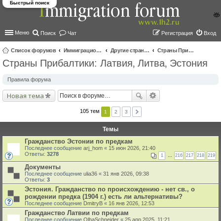
Быстрый поиск
Меню
Поиск
Чат
Регистрация
Вход
Список форумов
Иммиграционные форумы | Immigration forums
Другие страны и вопросы Шенгена
Страны Прибалтики: Латвия‚ Литва‚ Эстония
Страны Прибалтики: Латвия‚ Литва‚ Эстония
ои
ск
Правила форума
Новая тема
105 тем
1
2
3
Темы
Гражданство Эстонии по предкам
Последнее сообщение
arj_hom
«
15 июн 2026, 21:40
Ответы:
3278
1
…
216
217
218
219
Документы
Последнее сообщение
ulia36
«
31 янв 2026, 09:38
Ответы:
3
Эстония. Гражданство по происхождению - нет св., о
рождении предка (1904 г.) есть ли альтернативы?
Последнее сообщение
DmitryB
«
16 янв 2026, 12:53
Гражданство Латвии по предкам
Последнее сообщение
OlhaSchneider
«
25 апр 2025, 11:21