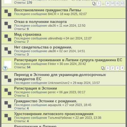
Ответы:
170
1
…
9
10
11
12
Восстановление гражданства Литвы
Последнее сообщение
BACR
«
18 мар 2025, 02:07
Отказ в получении паспорта
Последнее сообщение
ulia36
«
11 ноя 2024, 12:50
Ответы:
9
Мед страховка
Последнее сообщение
utlevelhelp
«
04 окт 2024, 12:07
Ответы:
7
Нет свидетельства о рождении.
Последнее сообщение
ulia36
«
02 окт 2024, 14:51
Ответы:
3
Регистрация проживания в Латвии супруга гражданина ЕС
Последнее сообщение
Fёdor
«
30 сен 2024, 20:42
Ответы:
54
1
2
3
4
Переезд в Эстонию для украинцев-долгосрочных
резидентов ЕС
Последнее сообщение
UnknownUser2
«
29 мар 2024, 13:57
Регистрация в Эстонии
Последнее сообщение
perec
«
06 дек 2023, 00:17
Ответы:
1
Гражданство Эстонии с рождения.
Последнее сообщение
aquapunk
«
27 ноя 2023, 18:45
Ответы:
4
Удостоверение литовского происхождения
Последнее сообщение
ТатьянаУрбонас
«
22 авг 2023, 13:38
Ответы:
4
Репатриация в Латвию