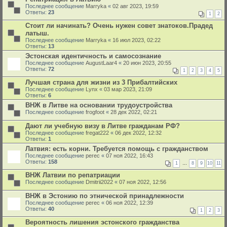
Последнее сообщение
Marryka
«
02 авг 2023, 19:59
Ответы:
23
1
2
Стоит ли начинать? Очень нужен совет знатоков.Прадед
латыш.
Последнее сообщение
Marryka
«
16 июл 2023, 02:22
Ответы:
13
Эстонская идентичность и самосознание
Последнее сообщение
AugustLaar4
«
20 июн 2023, 20:55
Ответы:
72
1
2
3
4
5
Лучшая страна для жизни из 3 Прибалтийских
Последнее сообщение
Lynx
«
03 мар 2023, 21:09
Ответы:
6
ВНЖ в Литве на основании трудоустройства
Последнее сообщение
frogfoot
«
28 дек 2022, 02:21
Дают ли учебную визу в Литве гражданам РФ?
Последнее сообщение
fregat222
«
06 дек 2022, 12:32
Ответы:
1
Латвия: есть корни. Требуется помощь с гражданством
Последнее сообщение
perec
«
07 ноя 2022, 16:43
Ответы:
158
1
…
8
9
10
11
ВНЖ Латвии по репатриации
Последнее сообщение
Dmitrii2022
«
07 ноя 2022, 12:56
ВНЖ в Эстонию по этнической принадлежности
Последнее сообщение
perec
«
06 ноя 2022, 12:39
Ответы:
40
1
2
3
Вероятность лишения эстонского гражданства