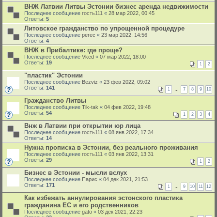
ВНЖ Латвии Литвы Эстонии бизнес аренда недвижимости
Последнее сообщение
гость111
«
28 мар 2022, 00:45
Ответы:
5
Литовское гражданство по упрощенной процедуре
Последнее сообщение
perec
«
23 мар 2022, 14:56
Ответы:
4
ВНЖ в Прибалтике: где проще?
Последнее сообщение
Vked
«
07 мар 2022, 18:00
Ответы:
19
1
2
"пластик" Эстонии
Последнее сообщение
Bezviz
«
23 фев 2022, 09:02
Ответы:
141
1
…
7
8
9
10
Гражданство Литвы
Последнее сообщение
Tik-tak
«
04 фев 2022, 19:48
Ответы:
54
1
2
3
4
Внж в Латвии при открытии юр лица
Последнее сообщение
гость111
«
08 янв 2022, 17:34
Ответы:
14
Нужна прописка в Эстонии, без реального проживания
Последнее сообщение
гость111
«
03 янв 2022, 13:31
Ответы:
29
1
2
Бизнес в Эстонии - мысли вслух
Последнее сообщение
Парис
«
04 дек 2021, 21:53
Ответы:
171
1
…
9
10
11
12
Как избежать аннулирования эстонского пластика
гражданина ЕС и его родственников
Последнее сообщение
gato
«
03 дек 2021, 22:23