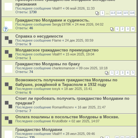
признания
Последнее сообщение
VitaliY!
«
06 май 2026, 11:33
Ответы:
1730
1
…
113
114
115
116
Гражданство Молдавии и судимость.
Последнее сообщение
Sergiy1978K
«
24 янв 2026, 04:02
Ответы:
46
1
2
3
4
Справка о несудимости
Последнее сообщение
Flame
«
24 дек 2025, 00:59
Ответы:
9
Молдавское гражаданство преимущество
Последнее сообщение
VitaliY!
«
15 ноя 2025, 19:04
Ответы:
1
Гражданство Молдовы по браку
Последнее сообщение
charlesmanson
«
09 сен 2025, 10:18
Ответы:
74
1
2
3
4
5
Возможность получения гражданства Молдовы по
бабушке, рождённой в Тирасполе в 1932 году
Последнее сообщение
tosyk
«
18 авг 2025, 15:41
Ответы:
6
Стоит ли пробовать получить гражданство Молдавии по
предкам?
Последнее сообщение
RomanRezerv
«
16 авг 2025, 21:47
Ответы:
7
Оплата пошлины в посольстве Молдовы в Москве.
Последнее сообщение
KrutoiBobr
«
02 авг 2025, 14:07
Гражданство Молдавии
Последнее сообщение
VitaliY!
«
28 июл 2025, 09:46
Ответы:
335