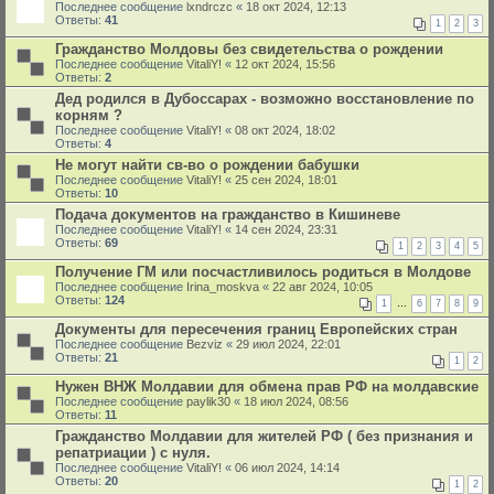
Последнее сообщение
lxndrczc
«
18 окт 2024, 12:13
Ответы:
41
1
2
3
Гражданство Молдовы без свидетельства о рождении
Последнее сообщение
VitaliY!
«
12 окт 2024, 15:56
Ответы:
2
Дед родился в Дубоссарах - возможно восстановление по
корням ?
Последнее сообщение
VitaliY!
«
08 окт 2024, 18:02
Ответы:
4
Не могут найти св-во о рождении бабушки
Последнее сообщение
VitaliY!
«
25 сен 2024, 18:01
Ответы:
10
Подача документов на гражданство в Кишиневе
Последнее сообщение
VitaliY!
«
14 сен 2024, 23:31
Ответы:
69
1
2
3
4
5
Получение ГМ или посчастливилось родиться в Молдове
Последнее сообщение
Irina_moskva
«
22 авг 2024, 10:05
Ответы:
124
1
…
6
7
8
9
Документы для пересечения границ Европейских стран
Последнее сообщение
Bezviz
«
29 июл 2024, 22:01
Ответы:
21
1
2
Нужен ВНЖ Молдавии для обмена прав РФ на молдавские
Последнее сообщение
paylik30
«
18 июл 2024, 08:56
Ответы:
11
Гражданство Молдавии для жителей РФ ( без признания и
репатриации ) с нуля.
Последнее сообщение
VitaliY!
«
06 июл 2024, 14:14
Ответы:
20
1
2