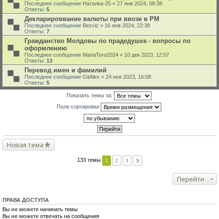
Последнее сообщение
Наталка-25
«
27 янв 2024, 08:38
Ответы:
5
Декларироввание валюты при ввозе в РМ
Последнее сообщение
Bezviz
«
16 янв 2024, 22:38
Ответы:
7
Гражданство Молдовы по прадедушке - вопросы по
оформлению
Последнее сообщение
MariaToro2024
«
10 дек 2023, 12:57
Ответы:
13
Перевод имен и фамилий
Последнее сообщение
GitAlex
«
24 ноя 2023, 16:08
Ответы:
5
Показать темы за:
Поле сортировки
Новая тема
133 темы
1
2
3
Перейти
ПРАВА ДОСТУПА
Вы
не можете
начинать темы
Вы
не можете
отвечать на сообщения