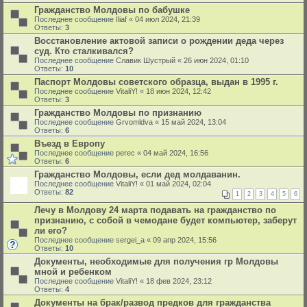
Гражданство Молдовы по бабушке
Последнее сообщение
Iliaf
«
04 июл 2024, 21:39
Ответы:
3
Восстановление актовой записи о рождении деда через
суд. Кто сталкивался?
Последнее сообщение
Славик Шустрый
«
26 июн 2024, 01:10
Ответы:
10
Паспорт Молдовы советского образца, выдан в 1995 г.
Последнее сообщение
VitaliY!
«
18 июн 2024, 12:42
Ответы:
3
Гражданство Молдовы по признанию
Последнее сообщение
Grvomldva
«
15 май 2024, 13:04
Ответы:
6
Въезд в Европу
Последнее сообщение
perec
«
04 май 2024, 16:56
Ответы:
6
Гражданство Молдовы, если дед молдаванин.
Последнее сообщение
VitaliY!
«
01 май 2024, 02:04
Ответы:
82
1
2
3
4
5
6
Лечу в Молдову 24 марта подавать на гражданство по
признанию, с собой в чемодане будет компьютер, заберут
ли его?
Последнее сообщение
sergei_a
«
09 апр 2024, 15:56
Ответы:
10
Документы, необходимые для получения гр Молдовы
мной и ребенком
Последнее сообщение
VitaliY!
«
18 фев 2024, 23:12
Ответы:
4
Документы на брак/развод предков для гражданства