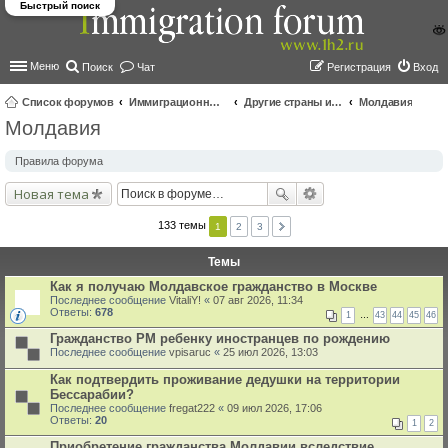
Быстрый поиск
Меню
Поиск
Чат
Регистрация
Вход
Список форумов
Иммиграционные форумы | Immigration forums
Другие страны и вопросы Шенгена
Молдавия
Молдавия
ои
ск
Правила форума
Новая тема
133 темы
1
2
3
Темы
Как я получаю Молдавское гражданство в Москве
Последнее сообщение
VitaliY!
«
07 авг 2026, 11:34
Ответы:
678
1
…
43
44
45
46
Гражданство РМ ребенку иностранцев по рождению
Последнее сообщение
vpisaruc
«
25 июл 2026, 13:03
Как подтвердить проживание дедушки на территории
Бессарабии?
Последнее сообщение
fregat222
«
09 июл 2026, 17:06
Ответы:
20
1
2
Приобретение гражданства Молдавии вследствие