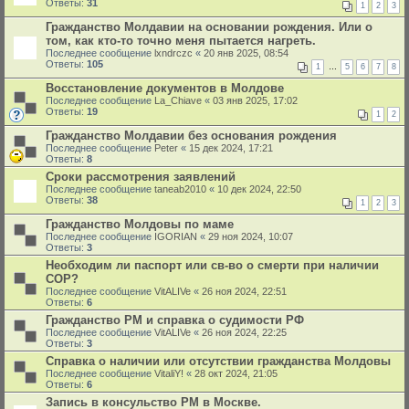
Ответы:
31
1
2
3
Гражданство Молдавии на основании рождения. Или о
том, как кто-то точно меня пытается нагреть.
Последнее сообщение
lxndrczc
«
20 янв 2025, 08:54
Ответы:
105
1
…
5
6
7
8
Восстановление документов в Молдове
Последнее сообщение
La_Chiave
«
03 янв 2025, 17:02
Ответы:
19
1
2
Гражданство Молдавии без основания рождения
Последнее сообщение
Peter
«
15 дек 2024, 17:21
Ответы:
8
Сроки рассмотрения заявлений
Последнее сообщение
taneab2010
«
10 дек 2024, 22:50
Ответы:
38
1
2
3
Гражданство Молдовы по маме
Последнее сообщение
IGORIAN
«
29 ноя 2024, 10:07
Ответы:
3
Необходим ли паспорт или св-во о смерти при наличии
СОР?
Последнее сообщение
VitALIVe
«
26 ноя 2024, 22:51
Ответы:
6
Гражданство РМ и справка о судимости РФ
Последнее сообщение
VitALIVe
«
26 ноя 2024, 22:25
Ответы:
3
Справка о наличии или отсутствии гражданства Молдовы
Последнее сообщение
VitaliY!
«
28 окт 2024, 21:05
Ответы:
6
Запись в консульство РМ в Москве.