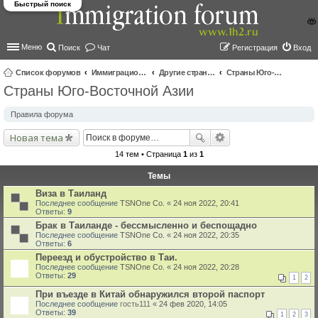
Быстрый поиск
Меню
Поиск
Чат
Регистрация
Вход
Список форумов
Иммиграционные форумы | Immigration forums
Другие страны и вопросы Шенгена
Страны Юго-Восточной Азии
Страны Юго-Восточной Азии
ои
ск
Правила форума
Новая тема
14 тем • Страница
1
из
1
Темы
Виза в Таиланд
Последнее сообщение
TSNOne Co.
«
24 ноя 2022, 20:41
Ответы:
9
Брак в Таиланде - бессмысленно и беспощадно
Последнее сообщение
TSNOne Co.
«
24 ноя 2022, 20:35
Ответы:
6
Переезд и обустройство в Таи.
Последнее сообщение
TSNOne Co.
«
24 ноя 2022, 20:28
Ответы:
29
1
2
При въезде в Китай обнаружился второй паспорт
Последнее сообщение
гость111
«
24 фев 2020, 14:05
Ответы:
39
1
2
3