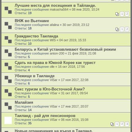
Лучшие места для посещения в Тайланде.
Последнее сообщение
makasha564
«
08 янв 2020, 10:24
Ответы:
19
1
2
ВНЖ во Вьетнаме
Последнее сообщение
afalina
«
30 окт 2019, 23:12
Ответы:
18
1
2
Гражданство Таиланда
Последнее сообщение
WIS
«
04 окт 2019, 15:33
Ответы:
10
Беларусь и Китай устанавливают безвизовый режим
Последнее сообщение
anton-200
«
21 фев 2019, 21:08
Ответы:
5
Сдать на права в Южной Корее как турист
Последнее сообщение
olle
«
16 окт 2018, 17:56
Ответы:
4
Убежище в Таиланде
Последнее сообщение
ViSar
«
17 ноя 2017, 22:08
Ответы:
6
Секс туризм в Юго-Восточной Азии?
Последнее сообщение
ViSar
«
31 окт 2017, 09:54
Ответы:
5
Малайзия
Последнее сообщение
ViSar
«
17 янв 2017, 20:07
Ответы:
14
Таиланд - рай для пенсионеров
Последнее сообщение
ViSar
«
06 ноя 2016, 15:08
Ответы:
35
1
2
3
Новые ограничения на въезд в Таиланд.