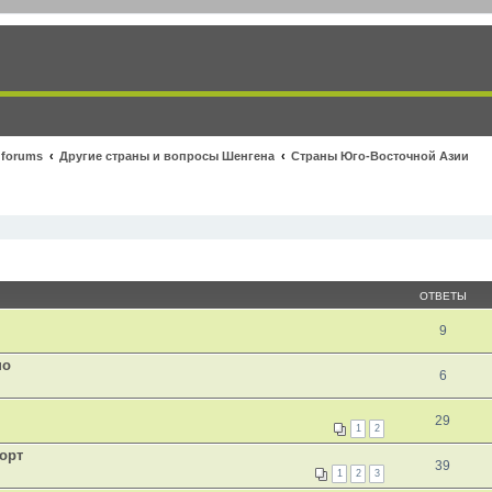
 forums
Другие страны и вопросы Шенгена
Страны Юго-Восточной Азии
ОТВЕТЫ
9
но
6
29
1
2
орт
39
1
2
3