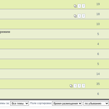
19
1
2
18
1
2
10
 режим
5
4
6
5
14
35
1
2
3
6
темы за:
Поле сортировки