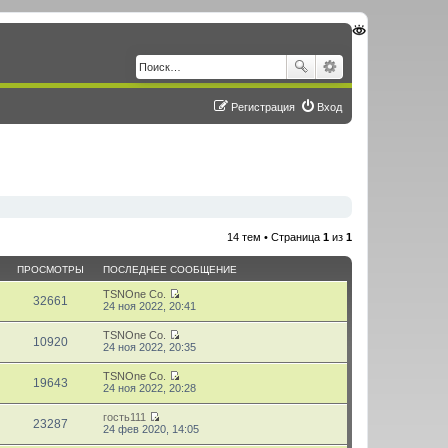
Регистрация
Вход
14 тем • Страница
1
из
1
ПРОСМОТРЫ
ПОСЛЕДНЕЕ СООБЩЕНИЕ
TSNOne Co.
32661
П
24 ноя 2022, 20:41
е
р
TSNOne Co.
е
10920
П
24 ноя 2022, 20:35
й
е
т
р
TSNOne Co.
и
е
19643
П
24 ноя 2022, 20:28
к
й
е
п
т
р
о
гость111
и
е
23287
с
П
24 фев 2020, 14:05
к
й
л
е
п
т