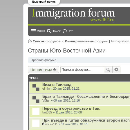
Быстрый поиск
Меню
Поиск
Чат
Список форумов
Иммиграционные форумы | Immigration
Страны Юго-Восточной Азии
Правила форума
Новая тема
ТЕМЫ
Виза в Таиланд
gimin
» 20 авг 2015, 21:21
Брак в Таиланде - бессмысленно и беспощад
ViSar
» 09 авг 2015, 12:16
Переезд и обустройство в Таи.
kot555
» 11 дек 2015, 23:08
При въезде в Китай обнаружился второй пасп
гость111
» 11 ноя 2019, 01:51
В