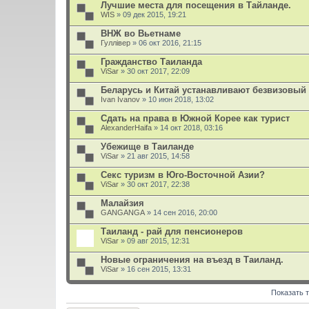
л
Лучшие места для посещения в Тайланде.
о
WIS
» 09 дек 2015, 19:21
ж
е
ВНЖ во Вьетнаме
н
Гуллiвер
и
» 06 окт 2016, 21:15
я
Гражданство Таиланда
ViSar
» 30 окт 2017, 22:09
Беларусь и Китай устанавливают безвизовый
Ivan Ivanov
» 10 июн 2018, 13:02
Сдать на права в Южной Корее как турист
AlexanderHaifa
» 14 окт 2018, 03:16
Убежище в Таиланде
ViSar
» 21 авг 2015, 14:58
Секс туризм в Юго-Восточной Азии?
ViSar
» 30 окт 2017, 22:38
Малайзия
GANGANGA
» 14 сен 2016, 20:00
Таиланд - рай для пенсионеров
ViSar
» 09 авг 2015, 12:31
Новые ограничения на въезд в Таиланд.
ViSar
» 16 сен 2015, 13:31
Показать 