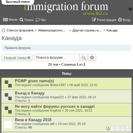
Быстрый поиск
Меню
Поиск
Чат
Регистрация
Вход
Список форумов
Иммиграционные форумы | Immigration forums
Другие страны и вопросы Шенгена
Канада
Канада
ои
ск
Правила форума
Новая тема
29 тем • Страница
1
из
1
Темы
PGWP given name(s)
Последнее сообщение
Bobur1997
«
06 май 2022, 23:41
Въезд в Канаду
Последнее сообщение
fregat222
«
27 фев 2022, 09:14
Ответы:
1
Не могу найти форумы русских в канаде!
Последнее сообщение
frogfoot
«
28 сен 2021, 16:51
Ответы:
3
Виза в Канаду 2018
Последнее сообщение
piff
«
19 сен 2021, 05:18
Ответы:
46
1
2
3
4