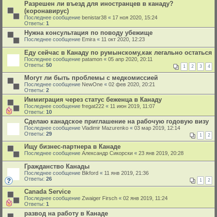
Разрешен ли въезд для иностранцев в канаду?
(коронавирус)
Последнее сообщение
benistar38
«
17 ноя 2020, 15:24
Ответы:
1
Нужна консультация по поводу убежище
Последнее сообщение
Emira
«
11 окт 2020, 12:23
Еду сейчас в Канаду по румынскому,как легально остаться
Последнее сообщение
patamon
«
05 апр 2020, 20:11
Ответы:
50
1
2
3
4
Могут ли быть проблемы с медкомиссией
Последнее сообщение
NewOne
«
02 фев 2020, 20:21
Ответы:
2
Иммиграция через статус беженца в Канаду
Последнее сообщение
fregat222
«
11 июн 2019, 11:07
Ответы:
10
Сделаю канадское приглашение на рабочую годовую визу
Последнее сообщение
Vladimir Mazurenko
«
03 мар 2019, 12:14
Ответы:
29
1
2
Ищу бизнес-партнера в Канаде
Последнее сообщение
Александр Сикорски
«
23 янв 2019, 20:28
Гражданство Канады
Последнее сообщение
Bikford
«
11 янв 2019, 21:36
Ответы:
26
1
2
Canada Service
Последнее сообщение
Zwaiger Firsch
«
02 янв 2019, 11:24
Ответы:
1
развод на работу в Канаде