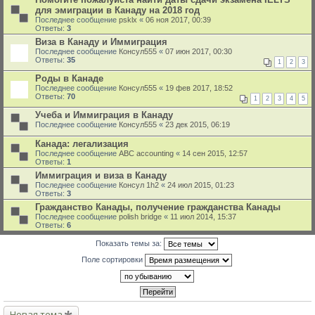
для эмиграции в Канаду на 2018 год
Последнее сообщение
psklx
«
06 ноя 2017, 00:39
Ответы:
3
Виза в Канаду и Иммиграция
Последнее сообщение
Консул555
«
07 июн 2017, 00:30
Ответы:
35
1
2
3
Роды в Канаде
Последнее сообщение
Консул555
«
19 фев 2017, 18:52
Ответы:
70
1
2
3
4
5
Учеба и Иммиграция в Канаду
Последнее сообщение
Консул555
«
23 дек 2015, 06:19
Канада: легализация
Последнее сообщение
ABC accounting
«
14 сен 2015, 12:57
Ответы:
1
Иммиграция и виза в Канаду
Последнее сообщение
Консyл 1h2
«
24 июл 2015, 01:23
Ответы:
3
Гражданство Канады, получение гражданства Канады
Последнее сообщение
polish bridge
«
11 июл 2014, 15:37
Ответы:
6
Показать темы за:
Поле сортировки
Новая тема