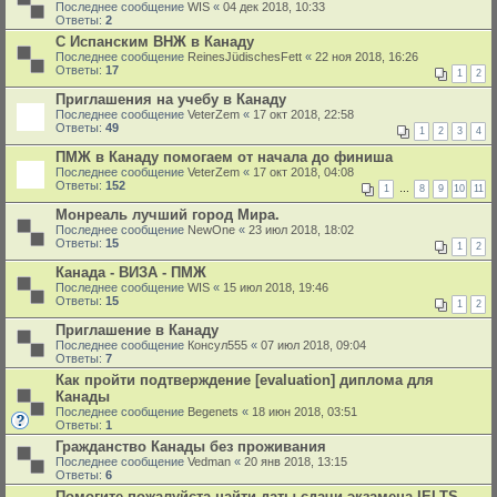
Последнее сообщение
WIS
«
04 дек 2018, 10:33
Ответы:
2
С Испанским ВНЖ в Канаду
Последнее сообщение
ReinesJüdischesFett
«
22 ноя 2018, 16:26
Ответы:
17
1
2
Приглашения на учебу в Канаду
Последнее сообщение
VeterZem
«
17 окт 2018, 22:58
Ответы:
49
1
2
3
4
ПМЖ в Канаду помогаем от начала до финиша
Последнее сообщение
VeterZem
«
17 окт 2018, 04:08
Ответы:
152
1
…
8
9
10
11
Монреаль лучший город Мира.
Последнее сообщение
NewOne
«
23 июл 2018, 18:02
Ответы:
15
1
2
Канада - ВИЗА - ПМЖ
Последнее сообщение
WIS
«
15 июл 2018, 19:46
Ответы:
15
1
2
Приглашение в Канаду
Последнее сообщение
Консул555
«
07 июл 2018, 09:04
Ответы:
7
Как пройти подтверждение [evaluation] диплома для
Канады
Последнее сообщение
Begenets
«
18 июн 2018, 03:51
Ответы:
1
Гражданство Канады без проживания
Последнее сообщение
Vedman
«
20 янв 2018, 13:15
Ответы:
6
Помогите пожалуйста найти даты сдачи экзамена IELTS