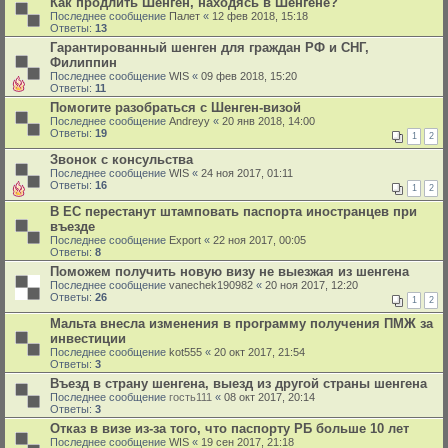
Как продлить Шенген, находясь в Шенгене?
Последнее сообщение
Палет
«
12 фев 2018, 15:18
Ответы:
13
Гарантированный шенген для граждан РФ и СНГ,
Филиппин
Последнее сообщение
WIS
«
09 фев 2018, 15:20
Ответы:
11
Помогите разобраться с Шенген-визой
Последнее сообщение
Andreyy
«
20 янв 2018, 14:00
Ответы:
19
1
2
Звонок с консульства
Последнее сообщение
WIS
«
24 ноя 2017, 01:11
Ответы:
16
1
2
В ЕС перестанут штамповать паспорта иностранцев при
въезде
Последнее сообщение
Export
«
22 ноя 2017, 00:05
Ответы:
8
Поможем получить новую визу не выезжая из шенгена
Последнее сообщение
vanechek190982
«
20 ноя 2017, 12:20
Ответы:
26
1
2
Мальта внесла изменения в программу получения ПМЖ за
инвестиции
Последнее сообщение
kot555
«
20 окт 2017, 21:54
Ответы:
3
Въезд в страну шенгена, выезд из другой страны шенгена
Последнее сообщение
гость111
«
08 окт 2017, 20:14
Ответы:
3
Отказ в визе из-за того, что паспорту РБ больше 10 лет
Последнее сообщение
WIS
«
19 сен 2017, 21:18