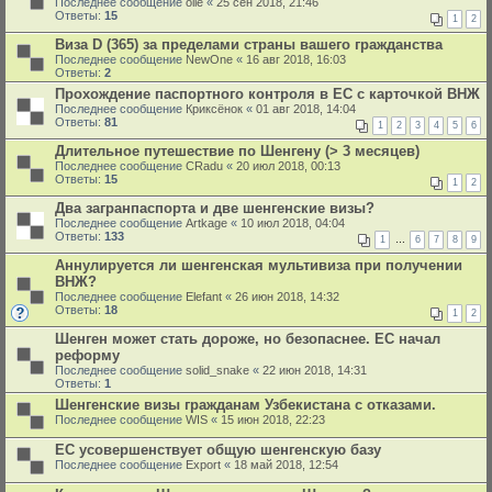
Последнее сообщение
olle
«
25 сен 2018, 21:46
Ответы:
15
1
2
Виза D (365) за пределами страны вашего гражданства
Последнее сообщение
NewOne
«
16 авг 2018, 16:03
Ответы:
2
Прохождение паспортного контроля в ЕС с карточкой ВНЖ
Последнее сообщение
Криксёнок
«
01 авг 2018, 14:04
Ответы:
81
1
2
3
4
5
6
Длительное путешествие по Шенгену (> 3 месяцев)
Последнее сообщение
CRadu
«
20 июл 2018, 00:13
Ответы:
15
1
2
Два загранпаспорта и две шенгенские визы?
Последнее сообщение
Artkage
«
10 июл 2018, 04:04
Ответы:
133
1
…
6
7
8
9
Аннулируется ли шенгенская мультивиза при получении
ВНЖ?
Последнее сообщение
Elefant
«
26 июн 2018, 14:32
Ответы:
18
1
2
Шенген может стать дороже, но безопаснее. ЕС начал
реформу
Последнее сообщение
solid_snake
«
22 июн 2018, 14:31
Ответы:
1
Шенгенские визы гражданам Узбекистана с отказами.
Последнее сообщение
WIS
«
15 июн 2018, 22:23
ЕС усовершенствует общую шенгенскую базу
Последнее сообщение
Export
«
18 май 2018, 12:54