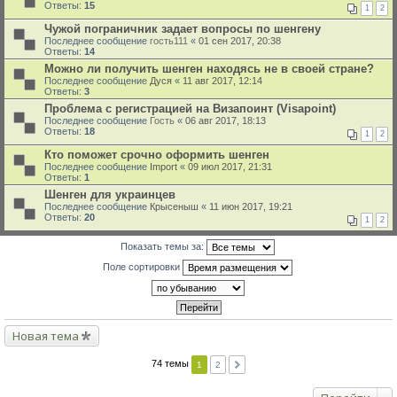
Ответы:
15
1
2
Чужой пограничник задает вопросы по шенгену
Последнее сообщение
гость111
«
01 сен 2017, 20:38
Ответы:
14
Можно ли получить шенген находясь не в своей стране?
Последнее сообщение
Дуся
«
11 авг 2017, 12:14
Ответы:
3
Проблема с регистрацией на Визапоинт (Visapoint)
Последнее сообщение
Гость
«
06 авг 2017, 18:13
Ответы:
18
1
2
Кто поможет срочно оформить шенген
Последнее сообщение
Import
«
09 июл 2017, 21:31
Ответы:
1
Шенген для украинцев
Последнее сообщение
Крысеныш
«
11 июн 2017, 19:21
Ответы:
20
1
2
Показать темы за:
Поле сортировки
Новая тема
74 темы
1
2