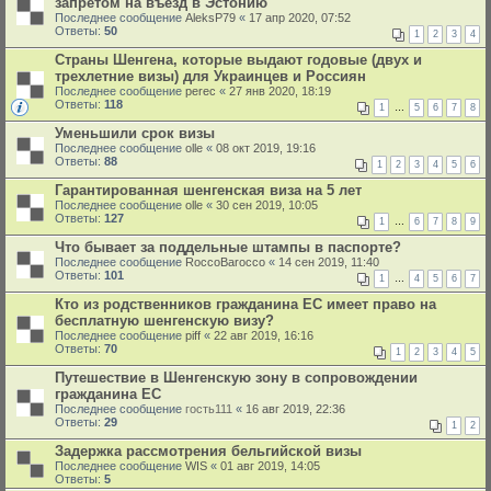
запретом на въезд в Эстонию
Последнее сообщение
AleksP79
«
17 апр 2020, 07:52
Ответы:
50
1
2
3
4
Страны Шенгена, которые выдают годовые (двух и
трехлетние визы) для Украинцев и Россиян
Последнее сообщение
perec
«
27 янв 2020, 18:19
Ответы:
118
1
…
5
6
7
8
Уменьшили срок визы
Последнее сообщение
olle
«
08 окт 2019, 19:16
Ответы:
88
1
2
3
4
5
6
Гарантированная шенгенская виза на 5 лет
Последнее сообщение
olle
«
30 сен 2019, 10:05
Ответы:
127
1
…
6
7
8
9
Что бывает за поддельные штампы в паспорте?
Последнее сообщение
RoccoBarocco
«
14 сен 2019, 11:40
Ответы:
101
1
…
4
5
6
7
Кто из родственников гражданина ЕС имеет право на
бесплатную шенгенскую визу?
Последнее сообщение
piff
«
22 авг 2019, 16:16
Ответы:
70
1
2
3
4
5
Путешествие в Шенгенскую зону в сопровождении
гражданина ЕС
Последнее сообщение
гость111
«
16 авг 2019, 22:36
Ответы:
29
1
2
Задержка рассмотрения бельгийской визы
Последнее сообщение
WIS
«
01 авг 2019, 14:05
Ответы:
5