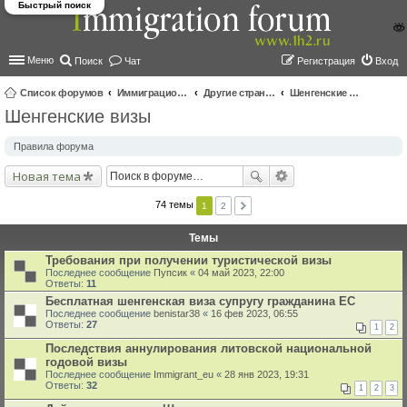
Быстрый поиск
Меню
Поиск
Чат
Регистрация
Вход
Список форумов
Иммиграционные форумы | Immigration forums
Другие страны и вопросы Шенгена
Шенгенские визы
Шенгенские визы
ои
ск
Правила форума
Новая тема
74 темы
1
2
Темы
Требования при получении туристической визы
Последнее сообщение
Пупсик
«
04 май 2023, 22:00
Ответы:
11
Бесплатная шенгенская виза супругу гражданина ЕС
Последнее сообщение
benistar38
«
16 фев 2023, 06:55
Ответы:
27
1
2
Последствия аннулирования литовской национальной
годовой визы
Последнее сообщение
Immigrant_eu
«
28 янв 2023, 19:31
Ответы:
32
1
2
3