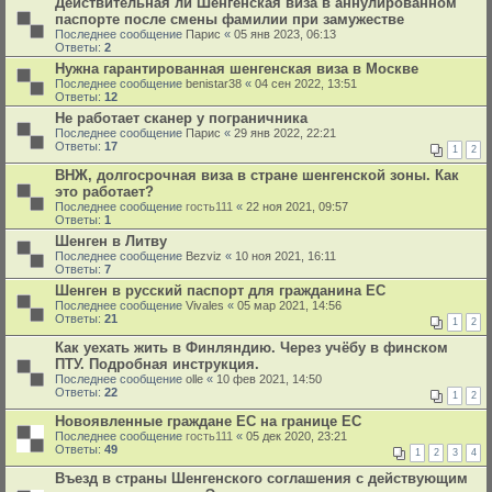
Действительная ли Шенгенская виза в аннулированном
паспорте после смены фамилии при замужестве
Последнее сообщение
Парис
«
05 янв 2023, 06:13
Ответы:
2
Нужна гарантированная шенгенская виза в Москве
Последнее сообщение
benistar38
«
04 сен 2022, 13:51
Ответы:
12
Не работает сканер у пограничника
Последнее сообщение
Парис
«
29 янв 2022, 22:21
Ответы:
17
1
2
ВНЖ, долгосрочная виза в стране шенгенской зоны. Как
это работает?
Последнее сообщение
гость111
«
22 ноя 2021, 09:57
Ответы:
1
Шенген в Литву
Последнее сообщение
Bezviz
«
10 ноя 2021, 16:11
Ответы:
7
Шенген в русский паспорт для гражданина ЕС
Последнее сообщение
Vivales
«
05 мар 2021, 14:56
Ответы:
21
1
2
Как уехать жить в Финляндию. Через учёбу в финском
ПТУ. Подробная инструкция.
Последнее сообщение
olle
«
10 фев 2021, 14:50
Ответы:
22
1
2
Новоявленные граждане ЕС на границе ЕС
Последнее сообщение
гость111
«
05 дек 2020, 23:21
Ответы:
49
1
2
3
4
Въезд в страны Шенгенского соглашения с действующим