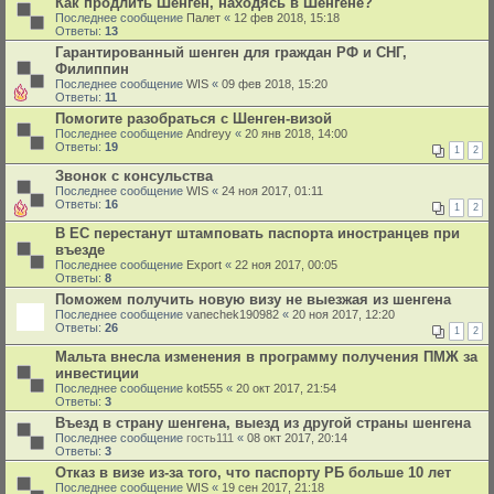
Как продлить Шенген, находясь в Шенгене?
Последнее сообщение
Палет
«
12 фев 2018, 15:18
Ответы:
13
Гарантированный шенген для граждан РФ и СНГ,
Филиппин
Последнее сообщение
WIS
«
09 фев 2018, 15:20
Ответы:
11
Помогите разобраться с Шенген-визой
Последнее сообщение
Andreyy
«
20 янв 2018, 14:00
Ответы:
19
1
2
Звонок с консульства
Последнее сообщение
WIS
«
24 ноя 2017, 01:11
Ответы:
16
1
2
В ЕС перестанут штамповать паспорта иностранцев при
въезде
Последнее сообщение
Export
«
22 ноя 2017, 00:05
Ответы:
8
Поможем получить новую визу не выезжая из шенгена
Последнее сообщение
vanechek190982
«
20 ноя 2017, 12:20
Ответы:
26
1
2
Мальта внесла изменения в программу получения ПМЖ за
инвестиции
Последнее сообщение
kot555
«
20 окт 2017, 21:54
Ответы:
3
Въезд в страну шенгена, выезд из другой страны шенгена
Последнее сообщение
гость111
«
08 окт 2017, 20:14
Ответы:
3
Отказ в визе из-за того, что паспорту РБ больше 10 лет
Последнее сообщение
WIS
«
19 сен 2017, 21:18