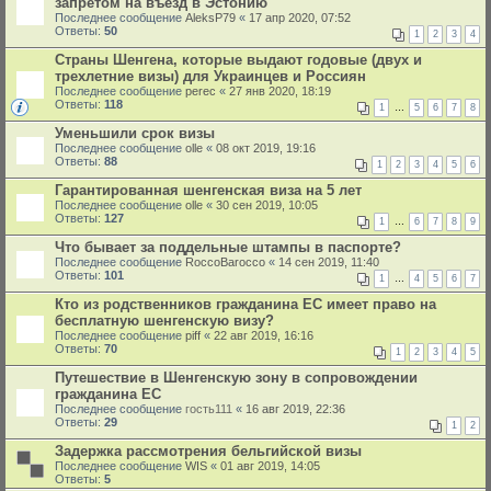
запретом на въезд в Эстонию
Последнее сообщение
AleksP79
«
17 апр 2020, 07:52
Ответы:
50
1
2
3
4
Страны Шенгена, которые выдают годовые (двух и
трехлетние визы) для Украинцев и Россиян
Последнее сообщение
perec
«
27 янв 2020, 18:19
Ответы:
118
1
…
5
6
7
8
Уменьшили срок визы
Последнее сообщение
olle
«
08 окт 2019, 19:16
Ответы:
88
1
2
3
4
5
6
Гарантированная шенгенская виза на 5 лет
Последнее сообщение
olle
«
30 сен 2019, 10:05
Ответы:
127
1
…
6
7
8
9
Что бывает за поддельные штампы в паспорте?
Последнее сообщение
RoccoBarocco
«
14 сен 2019, 11:40
Ответы:
101
1
…
4
5
6
7
Кто из родственников гражданина ЕС имеет право на
бесплатную шенгенскую визу?
Последнее сообщение
piff
«
22 авг 2019, 16:16
Ответы:
70
1
2
3
4
5
Путешествие в Шенгенскую зону в сопровождении
гражданина ЕС
Последнее сообщение
гость111
«
16 авг 2019, 22:36
Ответы:
29
1
2
Задержка рассмотрения бельгийской визы
Последнее сообщение
WIS
«
01 авг 2019, 14:05
Ответы:
5