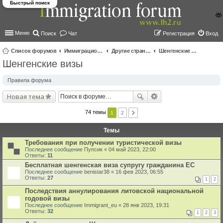
Быстрый поиск
Меню
Поиск
Чат
Регистрация
Вход
Список форумов
Иммиграционные форумы | Immigration forums
Другие страны и вопросы Шенгена
Шенгенские визы
Шенгенские визы
ои
ск
Правила форума
Новая тема
74 темы
1
2
Темы
Требования при получении туристической визы
Последнее сообщение
Пупсик
«
04 май 2023, 22:00
Ответы:
11
Бесплатная шенгенская виза супругу гражданина ЕС
Последнее сообщение
benistar38
«
16 фев 2023, 06:55
Ответы:
27
1
2
Последствия аннулирования литовской национальной
годовой визы
Последнее сообщение
Immigrant_eu
«
28 янв 2023, 19:31
Ответы:
32
1
2
3