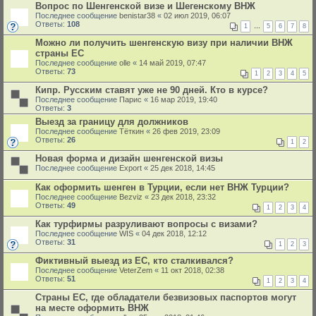
Вопрос по Шенгенской визе и Шегенскому ВНЖ
Последнее сообщение
benistar38
«
02 июл 2019, 06:07
Ответы:
108
1
…
5
6
7
8
Можно ли получить шенгенскую визу при наличии ВНЖ
страны ЕС
Последнее сообщение
olle
«
14 май 2019, 07:47
Ответы:
73
1
2
3
4
5
Кипр. Русским ставят уже не 90 дней. Кто в курсе?
Последнее сообщение
Парис
«
16 мар 2019, 19:40
Ответы:
3
Выезд за границу для должников
Последнее сообщение
Тёткин
«
26 фев 2019, 23:09
Ответы:
26
1
2
Новая форма и дизайн шенгенской визы
Последнее сообщение
Export
«
25 дек 2018, 14:45
Как оформить шенген в Турции, если нет ВНЖ Турции?
Последнее сообщение
Bezviz
«
23 дек 2018, 23:32
Ответы:
49
1
2
3
4
Как турфирмы разруливают вопросы с визами?
Последнее сообщение
WIS
«
04 дек 2018, 12:12
Ответы:
31
1
2
3
Фиктивный выезд из ЕС, кто сталкивался?
Последнее сообщение
VeterZem
«
11 окт 2018, 02:38
Ответы:
51
1
2
3
4
Страны ЕС, где обладатели безвизовых паспортов могут
на месте оформить ВНЖ