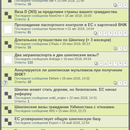
Последнее сообщение
olle
«
25 сен 2018, 21:46
Ответы:
15
1
2
Виза D (365) за пределами страны вашего гражданства
Последнее сообщение
NewOne
«
16 авг 2018, 16:03
Ответы:
2
Прохождение паспортного контроля в ЕС с карточкой ВНЖ
Последнее сообщение
Криксёнок
«
01 авг 2018, 14:04
Ответы:
81
1
2
3
4
5
6
Длительное путешествие по Шенгену (> 3 месяцев)
Последнее сообщение
CRadu
«
20 июл 2018, 00:13
Ответы:
15
1
2
Два загранпаспорта и две шенгенские визы?
Последнее сообщение
Artkage
«
10 июл 2018, 04:04
Ответы:
133
1
…
6
7
8
9
Аннулируется ли шенгенская мультивиза при получении
ВНЖ?
Последнее сообщение
Elefant
«
26 июн 2018, 14:32
Ответы:
18
1
2
Шенген может стать дороже, но безопаснее. ЕС начал
реформу
Последнее сообщение
solid_snake
«
22 июн 2018, 14:31
Ответы:
1
Шенгенские визы гражданам Узбекистана с отказами.
Последнее сообщение
WIS
«
15 июн 2018, 22:23
ЕС усовершенствует общую шенгенскую базу
Последнее сообщение
Export
«
18 май 2018, 12:54