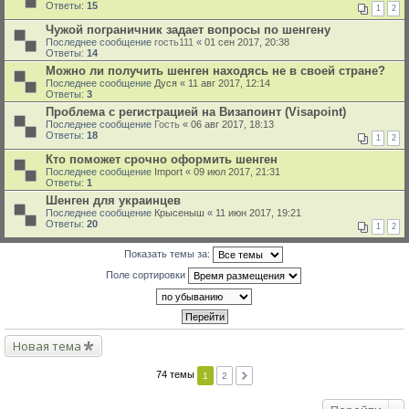
Ответы:
15
1
2
Чужой пограничник задает вопросы по шенгену
Последнее сообщение
гость111
«
01 сен 2017, 20:38
Ответы:
14
Можно ли получить шенген находясь не в своей стране?
Последнее сообщение
Дуся
«
11 авг 2017, 12:14
Ответы:
3
Проблема с регистрацией на Визапоинт (Visapoint)
Последнее сообщение
Гость
«
06 авг 2017, 18:13
Ответы:
18
1
2
Кто поможет срочно оформить шенген
Последнее сообщение
Import
«
09 июл 2017, 21:31
Ответы:
1
Шенген для украинцев
Последнее сообщение
Крысеныш
«
11 июн 2017, 19:21
Ответы:
20
1
2
Показать темы за:
Поле сортировки
Новая тема
74 темы
1
2