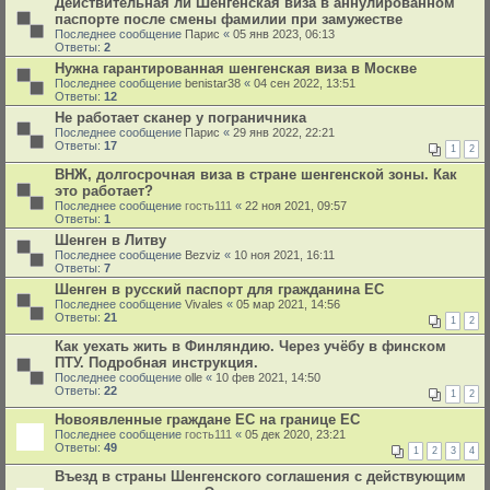
Действительная ли Шенгенская виза в аннулированном
паспорте после смены фамилии при замужестве
Последнее сообщение
Парис
«
05 янв 2023, 06:13
Ответы:
2
Нужна гарантированная шенгенская виза в Москве
Последнее сообщение
benistar38
«
04 сен 2022, 13:51
Ответы:
12
Не работает сканер у пограничника
Последнее сообщение
Парис
«
29 янв 2022, 22:21
Ответы:
17
1
2
ВНЖ, долгосрочная виза в стране шенгенской зоны. Как
это работает?
Последнее сообщение
гость111
«
22 ноя 2021, 09:57
Ответы:
1
Шенген в Литву
Последнее сообщение
Bezviz
«
10 ноя 2021, 16:11
Ответы:
7
Шенген в русский паспорт для гражданина ЕС
Последнее сообщение
Vivales
«
05 мар 2021, 14:56
Ответы:
21
1
2
Как уехать жить в Финляндию. Через учёбу в финском
ПТУ. Подробная инструкция.
Последнее сообщение
olle
«
10 фев 2021, 14:50
Ответы:
22
1
2
Новоявленные граждане ЕС на границе ЕС
Последнее сообщение
гость111
«
05 дек 2020, 23:21
Ответы:
49
1
2
3
4
Въезд в страны Шенгенского соглашения с действующим