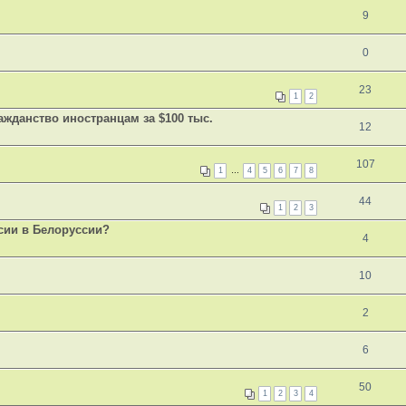
9
0
23
1
2
жданство иностранцам за $100 тыс.
12
107
1
…
4
5
6
7
8
44
1
2
3
сии в Белоруссии?
4
10
2
6
50
1
2
3
4