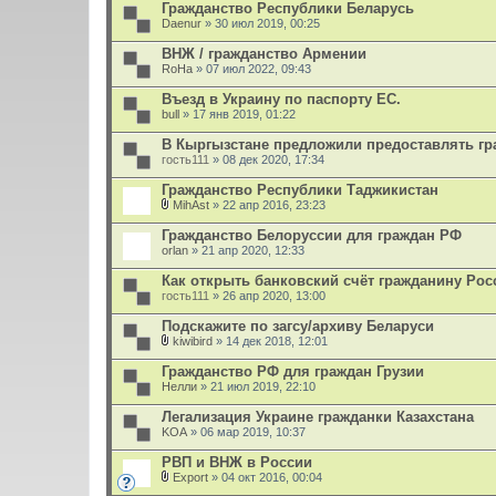
Гражданство Республики Беларусь
Daenur
» 30 июл 2019, 00:25
ВНЖ / гражданство Армении
RoHa
» 07 июл 2022, 09:43
Въезд в Украину по паспорту ЕС.
bull
» 17 янв 2019, 01:22
В Кыргызстане предложили предоставлять гра
гость111
» 08 дек 2020, 17:34
Гражданство Республики Таджикистан
MihAst
» 22 апр 2016, 23:23
В
л
Гражданство Белоруссии для граждан РФ
о
orlan
» 21 апр 2020, 12:33
ж
е
Как открыть банковский счёт гражданину Рос
н
гость111
и
» 26 апр 2020, 13:00
я
Подскажите по загсу/архиву Беларуси
kiwibird
» 14 дек 2018, 12:01
В
л
Гражданство РФ для граждан Грузии
о
Нелли
» 21 июл 2019, 22:10
ж
е
Легализация Украине гражданки Казахстана
н
KOA
и
» 06 мар 2019, 10:37
я
РВП и ВНЖ в России
Export
» 04 окт 2016, 00:04
В