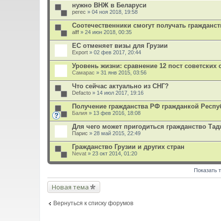
л
нужно ВНЖ в Беларуси
о
perec
» 04 ноя 2018, 19:58
ж
е
Соотечественники смогут получать гражданс
н
alff
и
» 24 июн 2018, 00:35
я
ЕС отменяет визы для Грузии
Export
» 02 фев 2017, 20:44
Уровень жизни: сравнение 12 пост советских 
Самарас
» 31 янв 2015, 03:56
Что сейчас актуально из СНГ?
Defacto
» 14 июл 2017, 19:16
Получение гражданства РФ гражданкой Респу
Балия
» 13 фев 2016, 18:08
Для чего может пригодиться гражданство Тад
Парис
» 28 май 2015, 22:49
Гражданство Грузии и других стран
Nevat
» 23 окт 2014, 01:20
Показать 
Новая тема
Вернуться к списку форумов