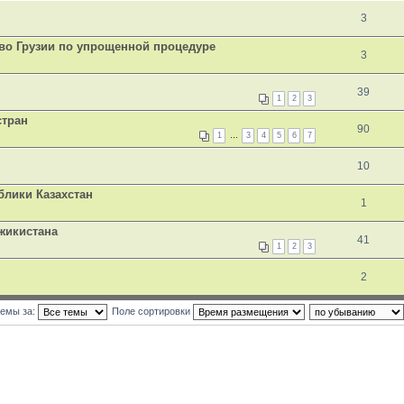
3
тво Грузии по упрощенной процедуре
3
39
1
2
3
стран
90
1
…
3
4
5
6
7
10
блики Казахстан
1
жикистана
41
1
2
3
2
темы за:
Поле сортировки