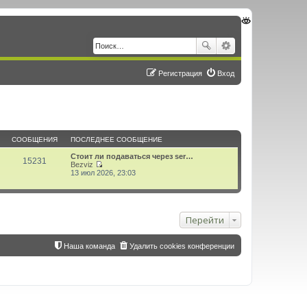
Регистрация
Вход
СООБЩЕНИЯ
ПОСЛЕДНЕЕ СООБЩЕНИЕ
Стоит ли подаваться через ser…
15231
Bezviz
П
13 июл 2026, 23:03
е
р
е
й
т
Перейти
и
к
п
о
Наша команда
Удалить cookies конференции
с
л
е
д
н
е
м