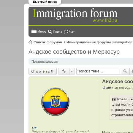
Быстрый поиск
Меню
Поиск
Чат
Список форумов
Иммиграционные форумы | Immigration
Андское сообщество и Меркосур
Правила форума
Ответить
Андское со
alff
»
16 сен 2017,
С
о
о
Roza-Lux
б
вы могли б
щ
И
е
странах-уча
н
с
странах-чле
и
т
е
о
alff
ч
Модератор форума "Страны Латинской
Между южноамер