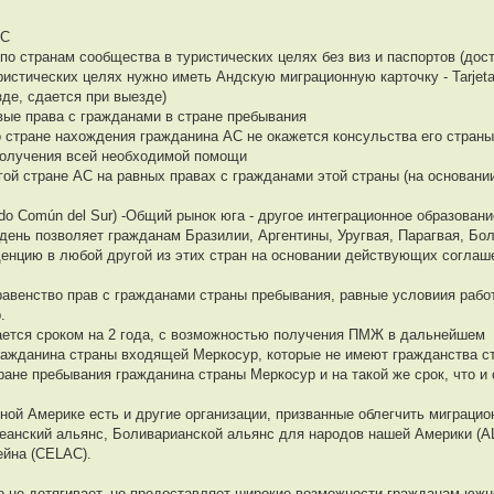
АС
по странам сообщества в туристических целях без виз и паспортов (дост
ристических целях нужно иметь Андскую миграционную карточку - Tarjeta
зде, сдается при выезде)
вые права с гражданами в стране пребывания
то стране нахождения гражданина АС не окажется консульства его стран
получения всей необходимой помощи
угой стране АС на равных правах с гражданами этой страны (на основан
do Común del Sur) -Общий рынок юга - другое интеграционное образова
день позволяет гражданам Бразилии, Аргентины, Уругвая, Парагвая, Бо
енцию в любой другой из этих стран на основании действующих соглаш
авенство прав с гражданами страны пребывания, равные условиия работы
.
ется сроком на 2 года, с возможностью получения ПМЖ в дальнейшем
ажданина страны входящей Меркосур, которые не имеют гражданства ст
ране пребывания гражданина страны Меркосур и на такой же срок, что и 
ной Америке есть и другие организации, призванные облегчить миграци
еанский альянс, Боливарианской альянс для народов нашей Америки (A
ейна (CELAC).
о не дотягивает, но предоставляет широкие возможности гражданам южн