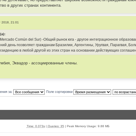
во в других странах континента.
г 2018, 21:01
(а):
(Mercado Común del Sur) -Общий рынок юга - другое интеграционное образов
ний день позволяет гражданам Бразилии, Аргентины, Уругвая, Парагвая, Боли
езиденцию в любой другой из этих стран на основании действующих соглаше
умбия, Эквадор - ассоциированные члены.
ения за:
Поле сортировки
Time: 0.073s
|
Queries: 35
| Peak Memory Usage: 9.88 МБ