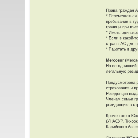
т
е
л
Права граждан 
я
* Перемещаться 
a
l
пребывания в ту
f
границы при въе
f
* Иметь одинако
* Если в какой-
страны АС для 
* Работать в др
Mercosur
(Merca
На сегодняшний 
легальную резид
Предусмотрена р
страхования и пр
Резиденция выда
Членам семьи гр
резиденцию в ст
Кроме того в Юж
(УНАСУР, Тихоок
Карибского басс
До уровня ЕС эт