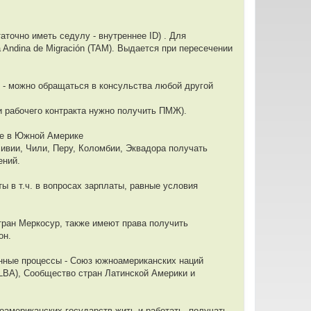
аточно иметь седулу - внутреннее ID) . Для
 Andina de Migración (TAM). Выдается при пересечении
ы - можно обращаться в консульства любой другой
ии рабочего контракта нужно получить ПМЖ).
ние в Южной Америке
ливии, Чили, Перу, Коломбии, Эквадора получать
ений.
 в т.ч. в вопросах зарплаты, равные условия
ран Меркосур, также имеют права получить
он.
онные процессы - Союз южноамериканских наций
LBA), Сообщество стран Латинской Америки и
оамериканских государств жить и работать, получать