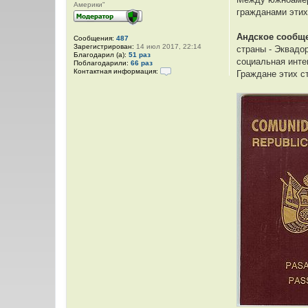
н
Америки"
гражданами этих
и
к
Андское сообщ
Сообщения:
487
ц
Зарегистрирован:
14 июл 2017, 22:14
страны - Эквадо
и
Благодарил (а):
51 раз
социальная инте
Поблагодарили:
66 раз
т
Контактная информация:
Граждане этих с
а
К
о
т
н
ы
т
а
к
т
н
а
я
и
н
ф
о
р
м
а
ц
и
я
п
о
л
ь
з
о
в
а