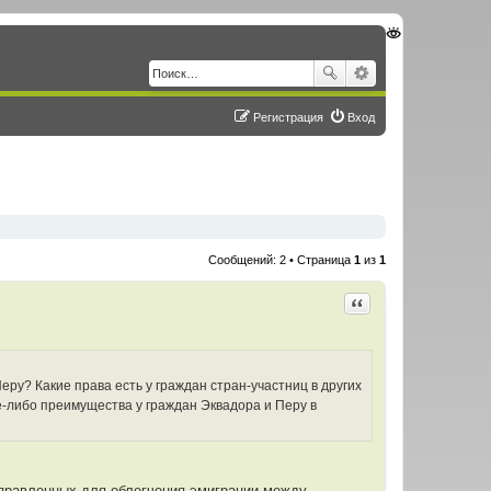
Регистрация
Вход
Сообщений: 2 • Страница
1
из
1
Цитировать
ру? Какие права есть у граждан стран-участниц в других
е-либо преимущества у граждан Эквадора и Перу в
правленных для облегчения эмиграции между