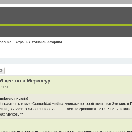
 forums
Страны Латинской Америки
общество и Меркосур
 01:31
embuorg писал(а):
ы раскрыть тему о Сomunidad Andina, членами которой являются Эквадор и Пе
стницах? Можно ли Сomunidad Andina в чём-то сравнивать с ЕС? Есть ли каки
нах Mercosur?
иканскими странами действует много наднациональных соглашений, на