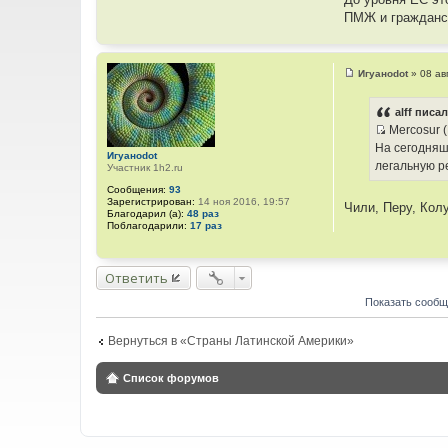
ПМЖ и гражданст
Игуаноdot
»
08 ав
С
о
о
alff писал
б
Mercosur 
щ
И
е
На сегодняш
н
Игуаноdot
с
легальную р
и
Участник 1h2.ru
т
е
Сообщения:
93
о
Зарегистрирован:
14 ноя 2016, 19:57
Чили, Перу, Кол
Благодарил (а):
48 раз
ч
Поблагодарили:
17 раз
н
и
к
Ответить
ц
Показать сообщ
и
т
Вернуться в «Страны Латинской Америки»
а
т
ы
Список форумов